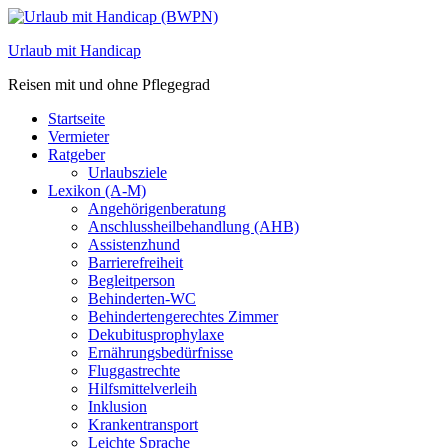
Zum
Inhalt
Urlaub mit Handicap
springen
Reisen mit und ohne Pflegegrad
Startseite
Vermieter
Ratgeber
Urlaubsziele
Lexikon (A-M)
Angehörigenberatung
Anschlussheilbehandlung (AHB)
Assistenzhund
Barrierefreiheit
Begleitperson
Behinderten-WC
Behindertengerechtes Zimmer
Dekubitusprophylaxe
Ernährungsbedürfnisse
Fluggastrechte
Hilfsmittelverleih
Inklusion
Krankentransport
Leichte Sprache