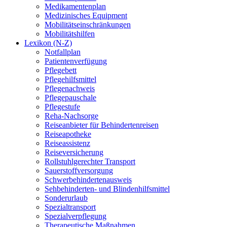
Medikamentenplan
Medizinisches Equipment
Mobilitätseinschränkungen
Mobilitätshilfen
Lexikon (N-Z)
Notfallplan
Patientenverfügung
Pflegebett
Pflegehilfsmittel
Pflegenachweis
Pflegepauschale
Pflegestufe
Reha-Nachsorge
Reiseanbieter für Behindertenreisen
Reiseapotheke
Reiseassistenz
Reiseversicherung
Rollstuhlgerechter Transport
Sauerstoffversorgung
Schwerbehindertenausweis
Sehbehinderten- und Blindenhilfsmittel
Sonderurlaub
Spezialtransport
Spezialverpflegung
Therapeutische Maßnahmen