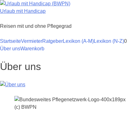
Zum
Inhalt
Urlaub mit Handicap
springen
Reisen mit und ohne Pflegegrad
Startseite
Vermieter
Ratgeber
Lexikon (A-M)
Lexikon (N-Z)
0
Über uns
Warenkorb
Über uns
(c) BWPN