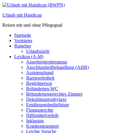
Zum
Inhalt
Urlaub mit Handicap
springen
Reisen mit und ohne Pflegegrad
Startseite
Vermieter
Ratgeber
Urlaubsziele
Lexikon (A-M)
Angehörigenberatung
Anschlussheilbehandlung (AHB)
Assistenzhund
Barrierefreiheit
Begleitperson
Behinderten-WC
Behindertengerechtes Zimmer
Dekubitusprophylaxe
Ernährungsbedürfnisse
Fluggastrechte
Hilfsmittelverleih
Inklusion
Krankentransport
Leichte Sprache