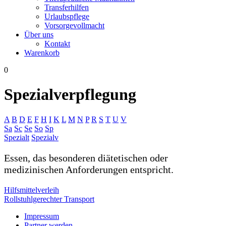
Transferhilfen
Urlaubspflege
Vorsorgevollmacht
Über uns
Kontakt
Warenkorb
0
Spezialverpflegung
A
B
D
E
F
H
I
K
L
M
N
P
R
S
T
U
V
Sa
Sc
Se
So
Sp
Spezialt
Spezialv
Essen, das besonderen diätetischen oder
medizinischen Anforderungen entspricht.
Beitragsnavigation
Hilfsmittelverleih
Rollstuhlgerechter Transport
Impressum
Partner werden