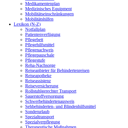
Medikamentenplan
Medizinisches Equipment
Mobilitätseinschränkungen
Mobilitätshilfen
Lexikon (N-Z)
Notfallplan
Patientenverfügung
Pflegebett
Pflegehilfsmittel
Pflegenachweis
Pflegepauschale
Pflegestufe
Reha-Nachsorge
Reiseanbieter für Behindertenreisen
Reiseapotheke
Reiseassistenz
Reiseversicherung
Rollstuhlgerechter Transport
Sauerstoffversorgung
Schwerbehindertenausweis
Sehbehinderten- und Blindenhilfsmittel
Sonderurlaub
Spezialtransport
Spezialverpflegung
Therapeutische Maßnahmen