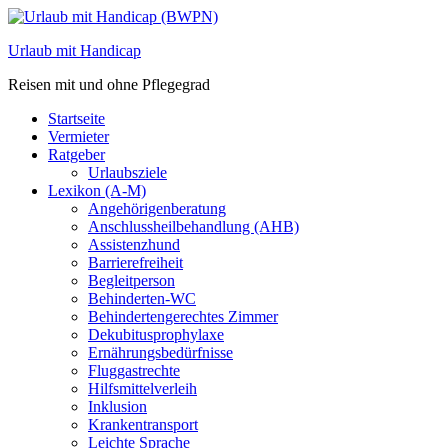
Zum
Inhalt
Urlaub mit Handicap
springen
Reisen mit und ohne Pflegegrad
Startseite
Vermieter
Ratgeber
Urlaubsziele
Lexikon (A-M)
Angehörigenberatung
Anschlussheilbehandlung (AHB)
Assistenzhund
Barrierefreiheit
Begleitperson
Behinderten-WC
Behindertengerechtes Zimmer
Dekubitusprophylaxe
Ernährungsbedürfnisse
Fluggastrechte
Hilfsmittelverleih
Inklusion
Krankentransport
Leichte Sprache