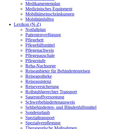
Medikamentenplan
Medizinisches Equipment
Mobilitätseinschränkungen
Mobilitätshilfen
Lexikon (N-Z)
Notfallplan
Patientenverfügung
Pflegebett
Pflegehilfsmittel
Pflegenachweis
Pflegepauschale
Pflegestufe
Reha-Nachsorge
Reiseanbieter für Behindertenreisen
Reiseapotheke
Reiseassistenz
Reiseversicherung
Rollstuhlgerechter Transport
Sauerstoffversorgung
Schwerbehindertenausweis
Sehbehinderten- und Blindenhilfsmittel
Sonderurlaub
Spezialtransport
Spezialverpflegung
Therapeutische Maßnahmen