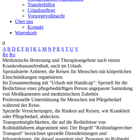
Transferhilfen
Urlaubspflege
Vorsorgevollmacht
Über uns
Kontakt
Warenkorb
0
A
B
D
E
F
H
I
K
L
M
N
P
R
S
T
U
V
Re
Ro
Medizinische Betreuung und Therapieangebote nach einem
Krankenhausaufenthalt, auch im Urlaub.
Spezialisierte Anbieter, die Reisen für Menschen mit körperlichen
Einschränkungen organisieren.
Im Zusammenhang mit "Urlaub mit Handicap": Speziell für die
Bedürfnisse einer pflegebedürftigen Person angepasste Sammlung
von Medikamenten und medizinischem Zubehör.
Professionelle Unterstützung für Menschen mit Pflegebedarf
während der Reise.
Spezielle Versicherungen, die Risiken auf Reisen, wie Krankheit
oder Pflegebedarf, abdecken.
Transportmöglichkeiten, die auf die Bedürfnisse von
Rollstuhlfahrern abgestimmt sind. Der Begriff "Rollstuhlgerechter
Transport" bezeichnet spezielle Dienstleistungen und
Infrastrukturen, die darauf ausgelegt sind, Personen im Rollstuhl