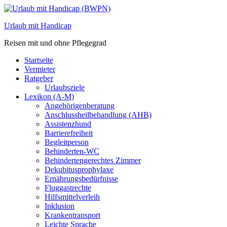
Zum
Inhalt
Urlaub mit Handicap
springen
Reisen mit und ohne Pflegegrad
Startseite
Vermieter
Ratgeber
Urlaubsziele
Lexikon (A-M)
Angehörigenberatung
Anschlussheilbehandlung (AHB)
Assistenzhund
Barrierefreiheit
Begleitperson
Behinderten-WC
Behindertengerechtes Zimmer
Dekubitusprophylaxe
Ernährungsbedürfnisse
Fluggastrechte
Hilfsmittelverleih
Inklusion
Krankentransport
Leichte Sprache