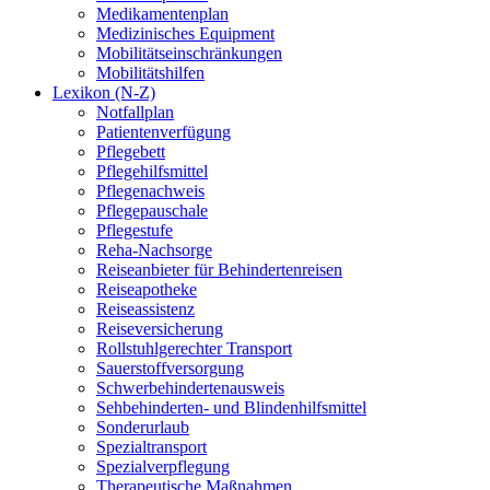
Medikamentenplan
Medizinisches Equipment
Mobilitätseinschränkungen
Mobilitätshilfen
Lexikon (N-Z)
Notfallplan
Patientenverfügung
Pflegebett
Pflegehilfsmittel
Pflegenachweis
Pflegepauschale
Pflegestufe
Reha-Nachsorge
Reiseanbieter für Behindertenreisen
Reiseapotheke
Reiseassistenz
Reiseversicherung
Rollstuhlgerechter Transport
Sauerstoffversorgung
Schwerbehindertenausweis
Sehbehinderten- und Blindenhilfsmittel
Sonderurlaub
Spezialtransport
Spezialverpflegung
Therapeutische Maßnahmen