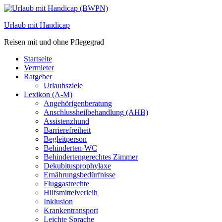
Zum
Inhalt
Urlaub mit Handicap
springen
Reisen mit und ohne Pflegegrad
Startseite
Vermieter
Ratgeber
Urlaubsziele
Lexikon (A-M)
Angehörigenberatung
Anschlussheilbehandlung (AHB)
Assistenzhund
Barrierefreiheit
Begleitperson
Behinderten-WC
Behindertengerechtes Zimmer
Dekubitusprophylaxe
Ernährungsbedürfnisse
Fluggastrechte
Hilfsmittelverleih
Inklusion
Krankentransport
Leichte Sprache