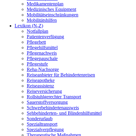
Medikamentenplan
Medizinisches Equipment
Mobilitätseinschränkungen
Mobilitätshilfen
Lexikon (N-Z)
Notfallplan
Patientenverfügung
Pflegebett
Pflegehilfsmittel
Pflegenachweis
Pflegepauschale
Pflegestufe
Reha-Nachsorge
Reiseanbieter für Behindertenreisen
Reiseapotheke
Reiseassistenz
Reiseversicherung
Rollstuhlgerechter Transport
Sauerstoffversorgung
Schwerbehindertenausweis
Sehbehinderten- und Blindenhilfsmittel
Sonderurlaub
Spezialtransport
Spezialverpflegung
Therapeutische Maßnahmen